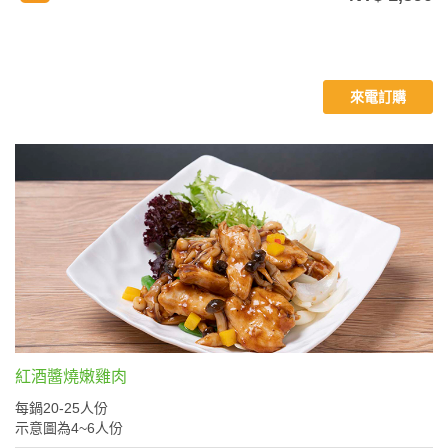
來電訂購
紅酒醬燒嫩雞肉
每鍋20-25人份
示意圖為4~6人份