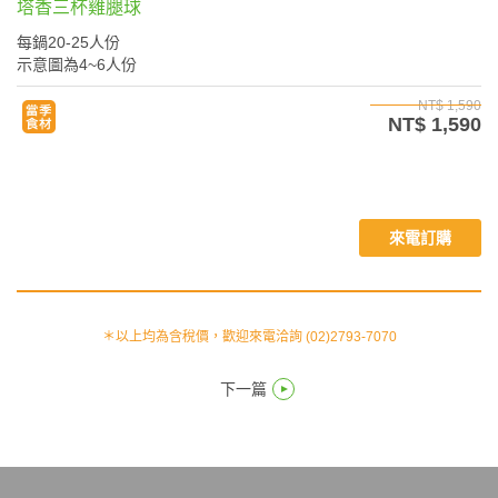
塔香三杯雞腿球
每鍋20-25人份
示意圖為4~6人份
NT$ 1,590
NT$ 1,590
來電訂購
＊以上均為含稅價，歡迎來電洽詢 (02)2793-7070
下一篇