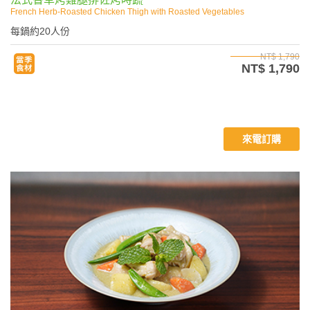
French Herb‑Roasted Chicken Thigh with Roasted Vegetables
每鍋約20人份
NT$ 1,790
NT$ 1,790
來電訂購