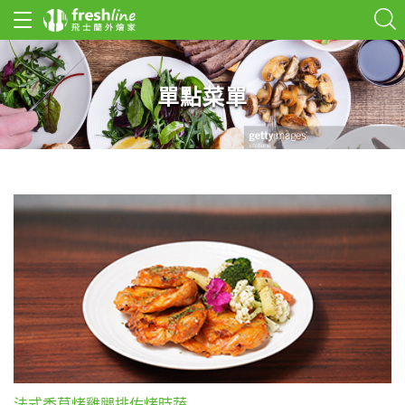
單點菜單
法式香草烤雞腿排佐烤時蔬