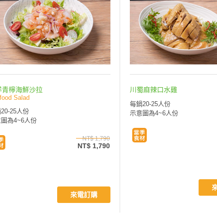
洋青檸海鮮沙拉
川蜀麻辣口水雞
food Salad
每鍋20-25人份
20-25人份
示意圖為4~6人份
圖為4~6人份
NT$ 1,790
NT$ 1,790
來電訂購