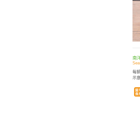
南
Sea
每鍋
示意