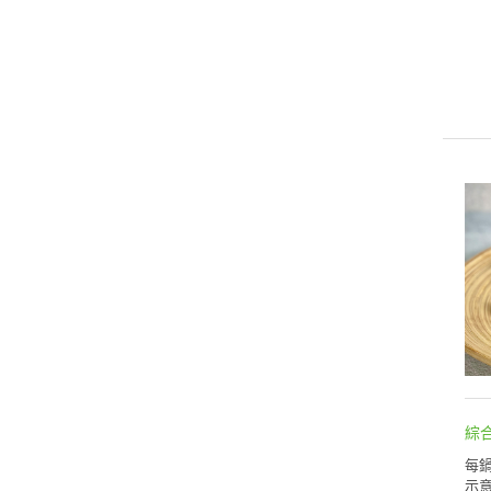
綜
每鍋
示意