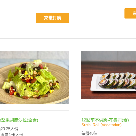
來電訂購
合堅果胡麻沙拉(全素)
12點前不供應-花壽司(素)
Sushi Roll (Vegetarian)
20-25人份
每盤48個
圖為4~6人份