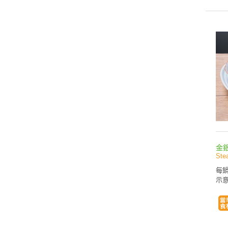
金
Ste
每鍋
示意