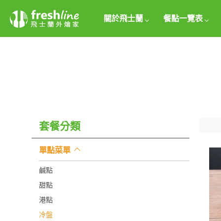
關於飛士蘭
餐點一覽表
套餐分類
單點菜單
鹹點
甜點
港點
冷盤