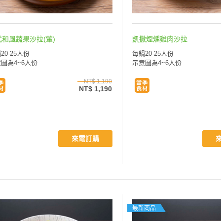
式和風蔬果沙拉(葷)
凱撒煙燻雞肉沙拉
20-25人份
每鍋20-25人份
圖為4~6人份
示意圖為4~6人份
NT$ 1,190
NT$ 1,190
來電訂購
最新商品