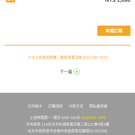
來電訂購
＊以上均為含稅價，歡迎來電洽詢 (02)2793-7070
下一篇
公司徵才
訂購須知
付款方式
隱私權保護
上班時間週一~週日 9:00~18:00
(02)2793-7070
中央廚房 114台北市內湖區舊宗路二段121巷9號1樓
台北市政府准予合格中央廚房登記編號63-022306