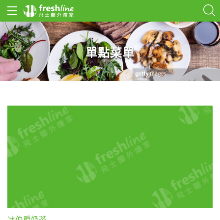
單點菜單
冰伯爵奶茶