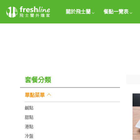
關於飛士蘭
餐點一覽表
套餐分類
單點菜單
鹹點
甜點
港點
冷盤