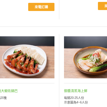
來電訂購
燒大蝦佐鍋巴
御醬清蒸海上鮮
20隻
每鍋20-25人份
示意圖為4~6人份