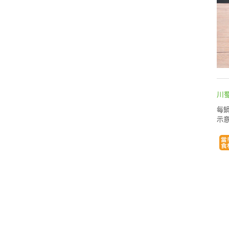
川
每鍋
示意