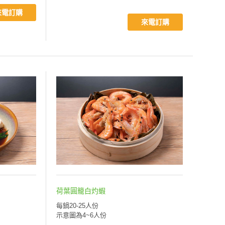
來電訂購
來電訂購
荷葉圓籠白灼蝦
每鍋20-25人份
示意圖為4~6人份