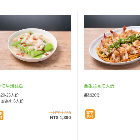
蓉海皇燴絲瓜
金銀蒜香海大蝦
20-25人份
每鍋20隻
圖為4~6人份
NT$ 1,390
NT$ 1,390