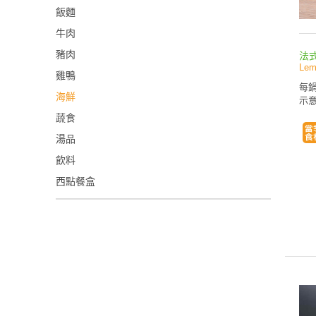
飯麵
牛肉
豬肉
法
Lem
雞鴨
每鍋
海鮮
示意
蔬食
湯品
飲料
西點餐盒