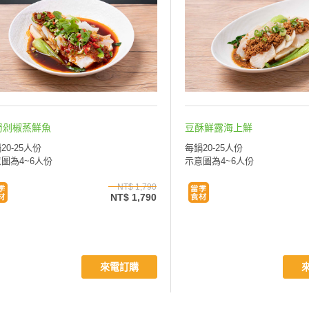
蜀剁椒蒸鮮魚
豆酥鮮露海上鮮
20-25人份
每鍋20-25人份
圖為4~6人份
示意圖為4~6人份
NT$ 1,790
NT$ 1,790
來電訂購