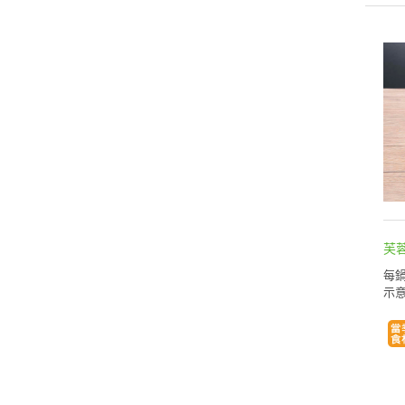
芙
每鍋
示意