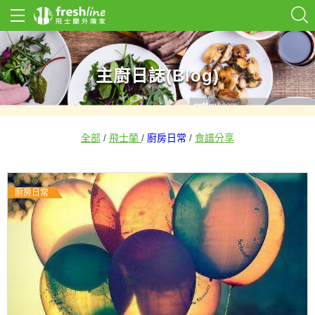
主廚日誌(Blog)
全部
/
飛士蘭
/
廚房日常
/
食譜分享
廚房日常