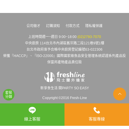
公司徵才
訂購須知
付款方式
隱私權保護
上班時間週一~週日 9:00~18:00
(02)2793-7070
中央廚房 114台北市內湖區舊宗路二段121巷9號1樓
台北市政府准予合格中央廚房登記編號63-022306
榮獲『HACCP』、『ISO-22000』國際國家級食品安全管理系統認證系列產品投
保富邦產物產品責任險
新享食生活 開PARTY SO EASY
套餐
分類
Copyright ©2016 Fresh-Line
線上客服
客服專線