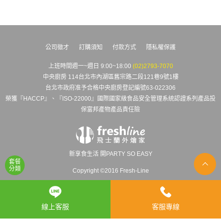
公司徵才
訂購須知
付款方式
隱私權保護
上班時間週一~週日 9:00~18:00
(02)2793-7070
中央廚房 114台北市內湖區舊宗路二段121巷9號1樓
台北市政府准予合格中央廚房登記編號63-022306
榮獲『HACCP』、『ISO-22000』國際國家級食品安全管理系統認證系列產品投
保富邦產物產品責任險
新享食生活 開PARTY SO EASY
套餐
分類
Copyright ©2016 Fresh-Line
線上客服
客服專線