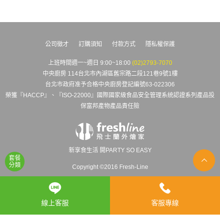
公司徵才
訂購須知
付款方式
隱私權保護
上班時間週一~週日 9:00~18:00
(02)2793-7070
中央廚房 114台北市內湖區舊宗路二段121巷9號1樓
台北市政府准予合格中央廚房登記編號63-022306
榮獲『HACCP』、『ISO-22000』國際國家級食品安全管理系統認證系列產品投
保富邦產物產品責任險
新享食生活 開PARTY SO EASY
套餐
分類
Copyright ©2016 Fresh-Line
線上客服
客服專線