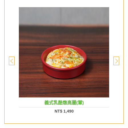
義式乳酪燉高麗(葷)
NT$ 1,490